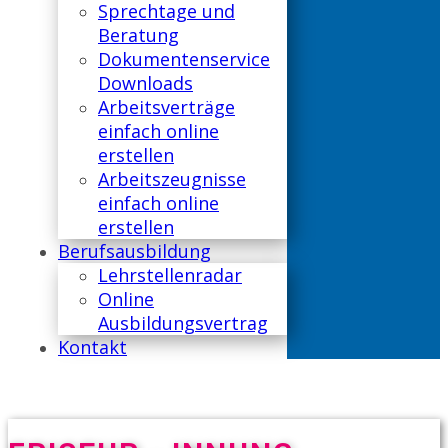
Sprechtage und
Beratung
Dokumentenservice
Downloads
Arbeitsverträge
einfach online
erstellen
Arbeitszeugnisse
einfach online
erstellen
Berufsausbildung
Lehrstellenradar
Online
Ausbildungsvertrag
Kontakt