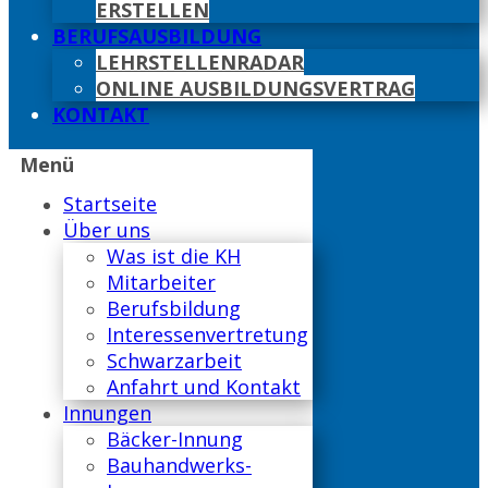
ERSTELLEN
BERUFSAUSBILDUNG
LEHRSTELLENRADAR
ONLINE AUSBILDUNGSVERTRAG
KONTAKT
Menü
Startseite
Über uns
Was ist die KH
Mitarbeiter
Berufsbildung
Interessenvertretung
Schwarzarbeit
Anfahrt und Kontakt
Innungen
Bäcker-Innung
Bauhandwerks-