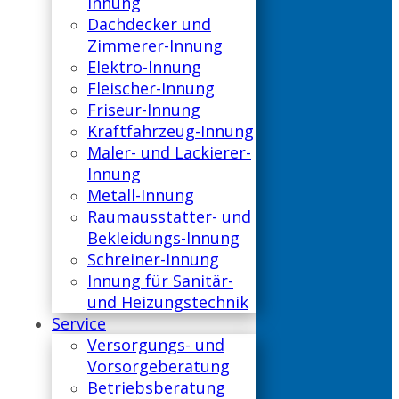
Innung
Dachdecker und
Zimmerer-Innung
Elektro-Innung
Fleischer-Innung
Friseur-Innung
Kraftfahrzeug-Innung
Maler- und Lackierer-
Innung
Metall-Innung
Raumausstatter- und
Bekleidungs-Innung
Schreiner-Innung
Innung für Sanitär-
und Heizungstechnik
Service
Versorgungs- und
Vorsorgeberatung
Betriebsberatung