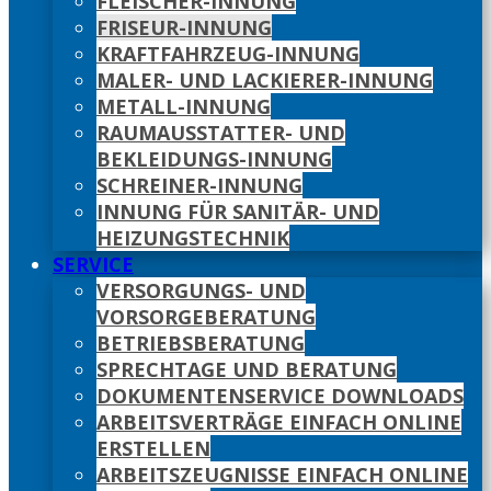
FLEISCHER-INNUNG
FRISEUR-INNUNG
KRAFTFAHRZEUG-INNUNG
MALER- UND LACKIERER-INNUNG
METALL-INNUNG
RAUMAUSSTATTER- UND
BEKLEIDUNGS-INNUNG
SCHREINER-INNUNG
INNUNG FÜR SANITÄR- UND
HEIZUNGSTECHNIK
SERVICE
VERSORGUNGS- UND
VORSORGEBERATUNG
BETRIEBSBERATUNG
SPRECHTAGE UND BERATUNG
DOKUMENTENSERVICE DOWNLOADS
ARBEITSVERTRÄGE EINFACH ONLINE
ERSTELLEN
ARBEITSZEUGNISSE EINFACH ONLINE